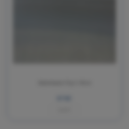
Skelná tkanina 110 gr. š. 100 cm
67 Kč
KOUPIT