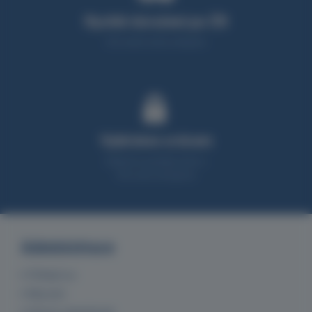
Rychlé doručení po ČR
95% zboží máme skladem
Vybíráme srdcem
Nabízíme produkty, které z
90% sami testujeme
Administrace
Přihlásit se
Můj účet