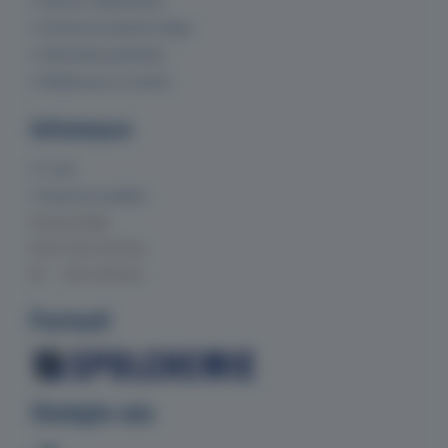
Historie objednávek
Ochrana osobních údajů
Obchodní podmínky
Reklamace a vrácení
Informace
O nás
Doprava a platba
Provozní doba
Po-Čt 7:00-15:30 hod.
Pá 7:00-14:00 hod.
Partneři
Sledujte nás