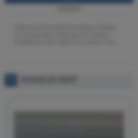
INFORMACE
Hliníkový laminační váleček (fin roller) pro důkladné
prosycení pryskyřicí. Příčné rýhování. Používá se
převážně pro rohože. Délka 70 mm, průměr 12 mm.
SOUVISEJÍCÍ ZBOŽÍ