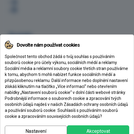
Kontakt
Dovolte nám používat cookies
CHEMEX s.r.o., Ke Klíčovu 160/7, 190 00 Praha 9
+420 605 254 629
Společnost tento obchod žádá o tvůj souhlas s používáním
chemex@chemex.cz
souborů cookie pro účely výkonu, sociálních médií a reklamy.
Sociální média a reklamní soubory cookie třetích stran používáme
k tomu, abychom ti mohli nabízet funkce sociálních médií a
přizpůsobenou reklamu. Další informace nebo doplnění nastavení
získáš kliknutím na tlačítko „Více informací“ nebo otevřením
CHEMEX s. r. o.
nabídky „Nastavení souborů cookie“ v dolní části webové stránky.
Podrobnější informace o souborech cookie a zpracování tvých
Společnost Chemex vznikla v roce 1993 jako velkoobchod se stavební
osobních údajů najdeš v našich Zásadách ochrany osobních údajů
chemií zaměřený především na prodej epoxidových nátěrů, pryskyřic a litých
a používání souborů cookie. Souhlasíš s používáním souborů
podlahovin. V současné době
patří mezi největší dodavatele
těchto hmot v
cookie a zpracováním souvisejících osobních údajů?
ČR a je již několik let nejúspěšnějším distributorem třetího největšího
výrobce epoxidových hmot v Evropě, Spolchemie.
Nastavení
Akceptovat