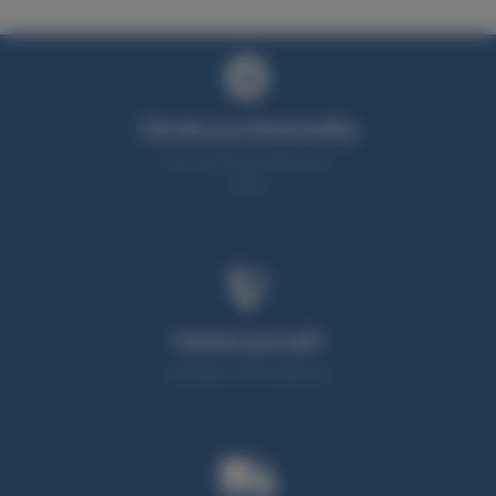
Záruka profesionality
Více než 25 let zkušeností v
oboru
Umíme poradit
Neváhejte nás kontaktovat