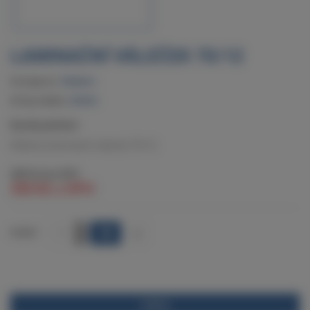
LAMINAČNÍ VÁLEČEK 70/12
Dostupnost:
Skladem
Kód produktu:
520422
Rychlý přehled:
Hliníkový laminační váleček 70/12.
289 Kč
bez DPH
350 Kč
s DPH
+
POČET
-
POPIS