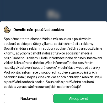
Rychlé doručení po ČR
Dovolte nám používat cookies
95% zboží máme skladem
Společnost tento obchod žádá o tvůj souhlas s používáním
souborů cookie pro účely výkonu, sociálních médií a reklamy.
Sociální média a reklamní soubory cookie třetích stran používáme
k tomu, abychom ti mohli nabízet funkce sociálních médií a
přizpůsobenou reklamu. Další informace nebo doplnění nastavení
získáš kliknutím na tlačítko „Více informací“ nebo otevřením
Vybíráme srdcem
nabídky „Nastavení souborů cookie“ v dolní části webové stránky.
Podrobnější informace o souborech cookie a zpracování tvých
Nabízíme produkty, které z
osobních údajů najdeš v našich Zásadách ochrany osobních údajů
90% sami testujeme
a používání souborů cookie. Souhlasíš s používáním souborů
cookie a zpracováním souvisejících osobních údajů?
Nastavení
Akceptovat
Administrace