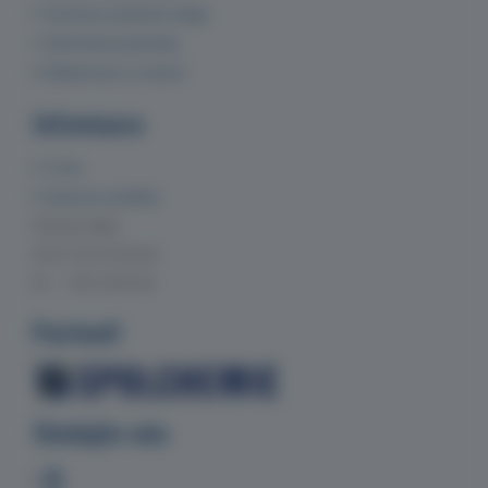
Ochrana osobních údajů
Obchodní podmínky
Reklamace a vrácení
Informace
O nás
Doprava a platba
Provozní doba
Po-Čt 7:00-15:30 hod.
Pá 7:00-14:00 hod.
Partneři
Sledujte nás