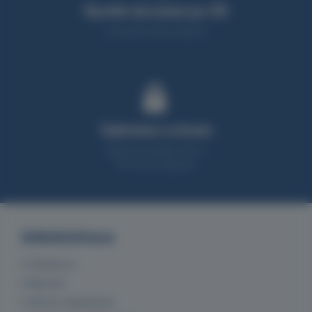
Rychlé doručení po ČR
95% zboží máme skladem
Vybíráme srdcem
Nabízíme produkty, které z
90% sami testujeme
Administrace
Přihlásit se
Můj účet
Historie objednávek