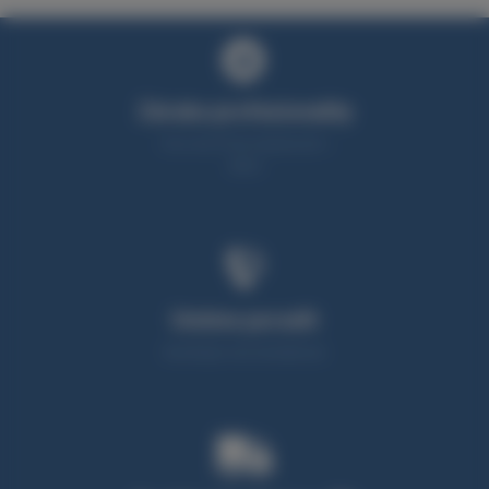
Záruka profesionality
Více než 25 let zkušeností v
oboru
Umíme poradit
Neváhejte nás kontaktovat