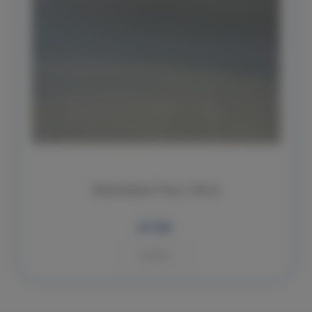
Skelná tkanina 110 gr. š. 100 cm
67 Kč
KOUPIT