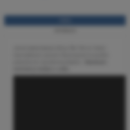
POPIS
INFORMACE
Jemná skelná tkanina 220 gr. Šíře 100 cm. Dobrá
tvarovatelnost i pevnost. Na prosycení se používá
polyesterová i epoxidová pryskyřice.
Objednané
množství je dodáno v celku.