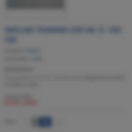
SKELNÁ TKANINA 220 GR. Š. 100
CM
Dostupnost:
Skladem
Kód produktu:
116008
Rychlý přehled:
Skelná tkanina. Cena za 1 m2. Šíře 100 cm.
Objednané množství
je dodáno v celku
72 Kč
bez DPH
87 Kč
s DPH
+
POČET
-