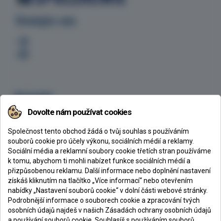
Sledujte nás
Kontakt
Dovolte nám používat cookies
CHEMEX s.r.o., Ke Klíčovu 160/7, 190 00 Praha 9
+420 605 254 629
Společnost tento obchod žádá o tvůj souhlas s používáním
chemex@chemex.cz
souborů cookie pro účely výkonu, sociálních médií a reklamy.
Sociální média a reklamní soubory cookie třetích stran používáme
k tomu, abychom ti mohli nabízet funkce sociálních médií a
přizpůsobenou reklamu. Další informace nebo doplnění nastavení
získáš kliknutím na tlačítko „Více informací“ nebo otevřením
CHEMEX s. r. o.
nabídky „Nastavení souborů cookie“ v dolní části webové stránky.
Podrobnější informace o souborech cookie a zpracování tvých
Společnost Chemex vznikla v roce 1993 jako velkoobchod se stavební
osobních údajů najdeš v našich Zásadách ochrany osobních údajů
chemií zaměřený především na prodej epoxidových nátěrů, pryskyřic a litých
a používání souborů cookie. Souhlasíš s používáním souborů