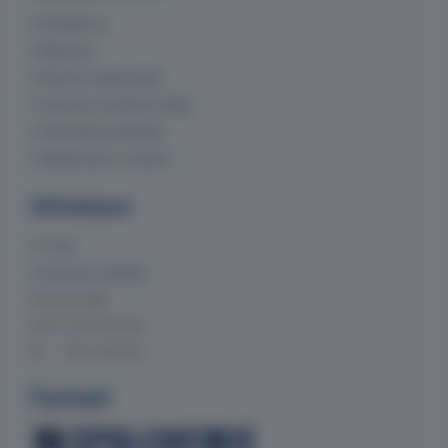
Přihlásit se
Můj účet
Historie objednávek
Ochrana osobních údajů
Obchodní podmínky
Reklamace a vrácení
Informace
O nás
Doprava a platba
Provozní doba
Po-Čt 7:00-15:30 hod.
Pá 7:00-14:00 hod.
Partneři