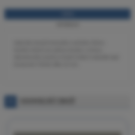
POPIS
INFORMACE
Sada 5ks řezných kotoučků o průměru 22mm,
tloušťce 0,6mm pro přímou brusku s vrstvou
diamantového prachu k řezání tvrdých materiálů např.
kompozitů. Průměr dříku 3,2 mm.
SOUVISEJÍCÍ ZBOŽÍ