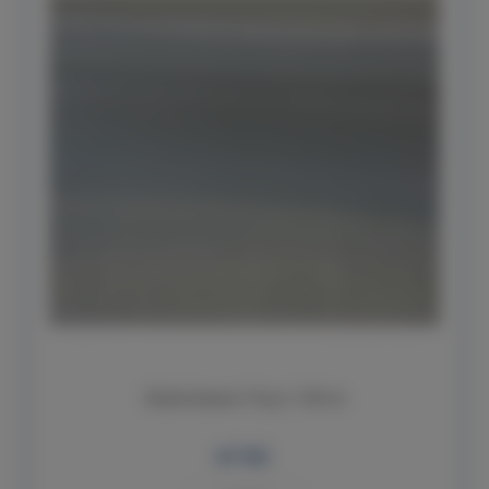
Skelná tkanina 110 gr. š. 100 cm
67 Kč