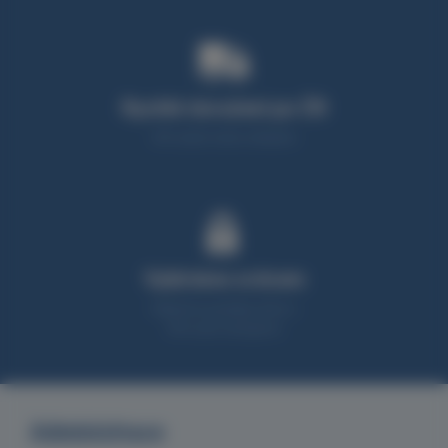
Rychlé doručení po ČR
95% zboží máme skladem
Vybíráme srdcem
Nabízíme produkty, které z
90% sami testujeme
Administrace