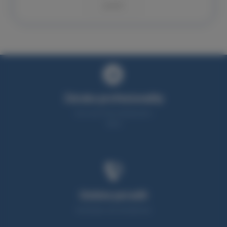
KOUPIT
Záruka profesionality
Více než 25 let zkušeností v
oboru
Umíme poradit
Neváhejte nás kontaktovat