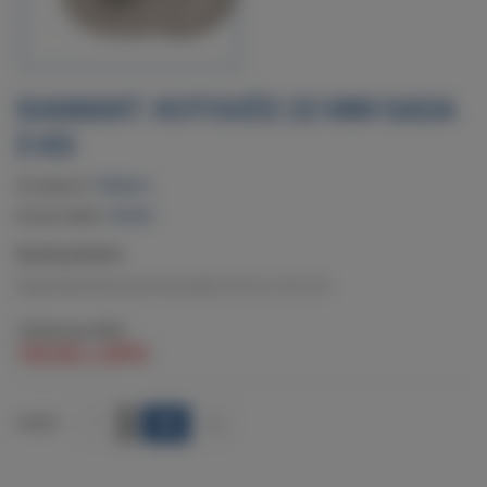
DIAMANT. KOTOUČE 22 MM SADA
5 KS
Dostupnost:
Skladem
Kód produktu:
920292
Rychlý přehled:
Sada diamantových kotoučků 22 mm, 0,6 mm.
125 Kč
bez DPH
152 Kč
s DPH
+
POČET
-