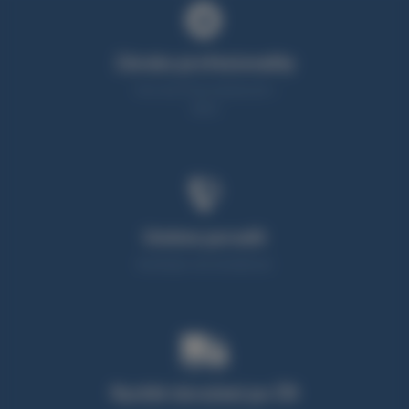
Záruka profesionality
Více než 25 let zkušeností v
oboru
Umíme poradit
Neváhejte nás kontaktovat
Rychlé doručení po ČR