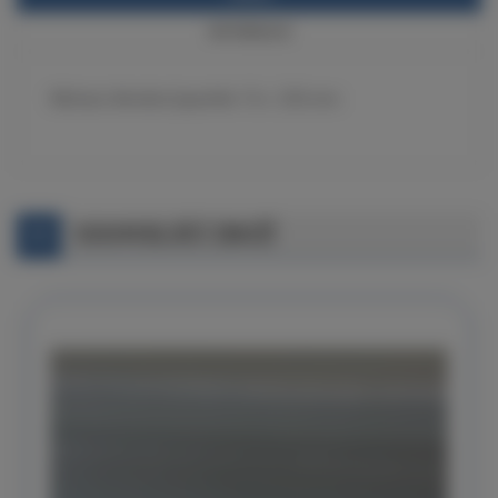
INFORMACE
Míchací dřevěná špachtle 15 x 255 mm.
SOUVISEJÍCÍ ZBOŽÍ