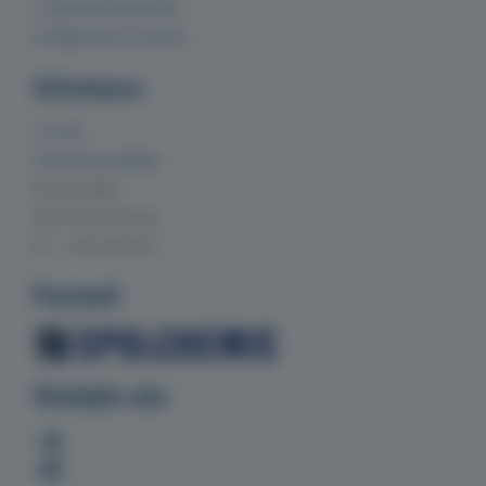
Obchodní podmínky
Reklamace a vrácení
Informace
O nás
Doprava a platba
Provozní doba
Po-Čt 7:00-15:30 hod.
Pá 7:00-14:00 hod.
Partneři
Sledujte nás