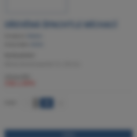
DŘEVĚNÁ ŠPACHTLE MÍCHACÍ
Dostupnost:
Skladem
Kód produktu:
520524
Rychlý přehled:
Míchací dřevěná špachtle 15 x 255 mm.
2 Kč
bez DPH
3 Kč
s DPH
+
POČET
-
POPIS