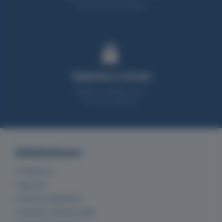
95% zboží máme skladem
Vybíráme srdcem
Nabízíme produkty, které z
90% sami testujeme
Administrace
Přihlásit se
Můj účet
Historie objednávek
Ochrana osobních údajů