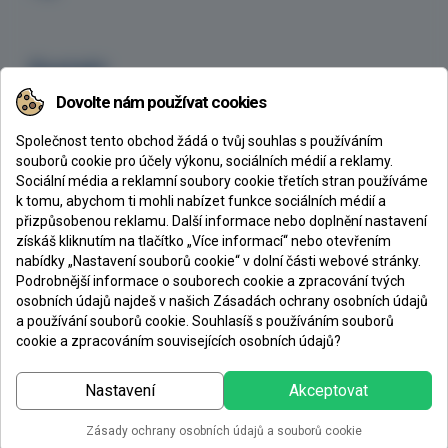
Kontakt
Dovolte nám používat cookies
CHEMEX s.r.o., Ke Klíčovu 160/7, 190 00 Praha 9
+420 605 254 629
Společnost tento obchod žádá o tvůj souhlas s používáním
chemex@chemex.cz
souborů cookie pro účely výkonu, sociálních médií a reklamy.
Sociální média a reklamní soubory cookie třetích stran používáme
k tomu, abychom ti mohli nabízet funkce sociálních médií a
přizpůsobenou reklamu. Další informace nebo doplnění nastavení
získáš kliknutím na tlačítko „Více informací“ nebo otevřením
CHEMEX s. r. o.
nabídky „Nastavení souborů cookie“ v dolní části webové stránky.
Podrobnější informace o souborech cookie a zpracování tvých
Společnost Chemex vznikla v roce 1993 jako velkoobchod se stavební
osobních údajů najdeš v našich Zásadách ochrany osobních údajů
chemií zaměřený především na prodej epoxidových nátěrů, pryskyřic a litých
a používání souborů cookie. Souhlasíš s používáním souborů
podlahovin. V současné době
patří mezi největší dodavatele
těchto hmot v
cookie a zpracováním souvisejících osobních údajů?
ČR a je již několik let nejúspěšnějším distributorem třetího největšího
výrobce epoxidových hmot v Evropě, Spolchemie.
Nastavení
Akceptovat
Zásady ochrany osobních údajů a souborů cookie