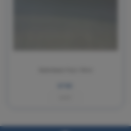
Skelná tkanina 110 gr. š. 100 cm
67 Kč
KOUPIT