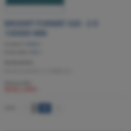
BRUSNÝ FORMÁT 320 - 2 X
130X85 MM
Dostupnost:
Skladem
Kód produktu:
920217
Rychlý přehled:
Brusný formát 320 - 2 x 130x85 mm.
49 Kč
bez DPH
59 Kč
s DPH
+
POČET
-