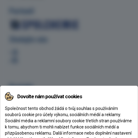
Partneři
Sledujte nás
Kontakt
Dovolte nám používat cookies
CHEMEX s.r.o., Ke Klíčovu 160/7, 190 00 Praha 9
+420 605 254 629
Společnost tento obchod žádá o tvůj souhlas s používáním
chemex@chemex.cz
souborů cookie pro účely výkonu, sociálních médií a reklamy.
Sociální média a reklamní soubory cookie třetích stran používáme
k tomu, abychom ti mohli nabízet funkce sociálních médií a
přizpůsobenou reklamu. Další informace nebo doplnění nastavení