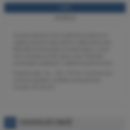
POPIS
INFORMACE
Inovativní latexový nosič a jedinečná struktura zrn
zajišťují extrémně stejnoměrné a mělké brusné rýhy.
Maximální kontrola během broušení plniče a vrchní
barvy umožňuje až 50% úsporu času. Předchází
potenciálním problémům v dalších brusných krocích.
Dodáváno jako 1 ks - 130 x 170 mm.
S perforací pro
možnost snadného rozdělení na dva poloviční
formáty 130 x 85 mm
SOUVISEJÍCÍ ZBOŽÍ