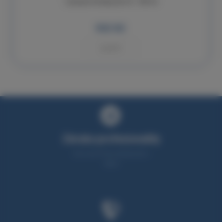
Lukopren Katalyzátor N - 300 ml
502 Kč
KOUPIT
Záruka profesionality
Více než 25 let zkušeností v
oboru