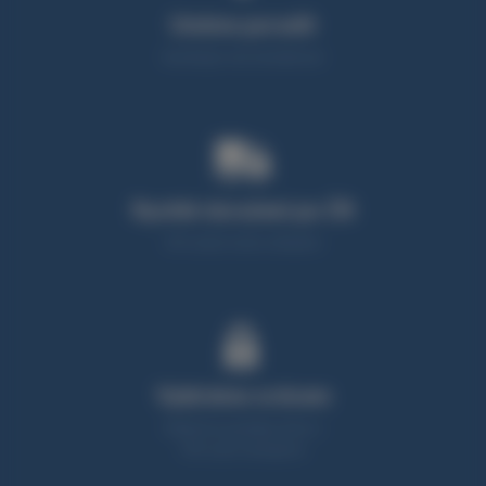
Umíme poradit
Neváhejte nás kontaktovat
Rychlé doručení po ČR
95% zboží máme skladem
Vybíráme srdcem
Nabízíme produkty, které z
90% sami testujeme