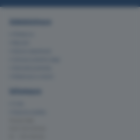
Administrace
Přihlásit se
Můj účet
Historie objednávek
Ochrana osobních údajů
Obchodní podmínky
Reklamace a vrácení
Informace
O nás
Doprava a platba
Provozní doba
Po-Čt 7:00-15:30 hod.
Pá 7:00-14:00 hod.