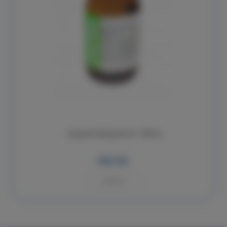
Lukopren Katalyzátor N - 300 ml
502 Kč
KOUPIT