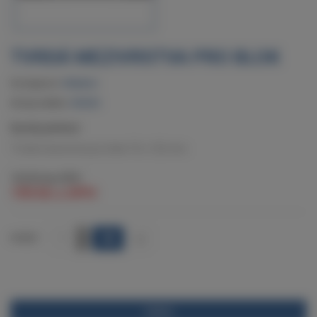
TVRDÁ MEZIVRSTVA PRO BLOK
Dostupnost:
Skladem
Kód produktu:
920225
Rychlý přehled:
Tvrdá mezivrstva pro blok 72 x 125 mm.
162 Kč
bez DPH
195 Kč
s DPH
+
POČET
-
POPIS