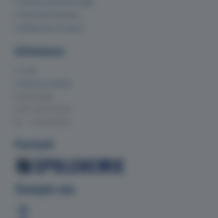
Ochrana osobních údajů
Obchodní podmínky
Reklamace a vrácení
Informace
O nás
Doprava a platba
Provozní doba
Po-Čt 7:00-15:30 hod.
Pá 7:00-14:00 hod.
Partneři
Sledujte nás