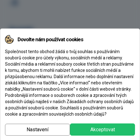
Kontakt
Dovolte nám používat cookies
CHEMEX s.r.o., Ke Klíčovu 160/7, 190 00 Praha 9
+420 605 254 629
Společnost tento obchod žádá o tvůj souhlas s používáním
chemex@chemex.cz
souborů cookie pro účely výkonu, sociálních médií a reklamy.
Sociální média a reklamní soubory cookie třetích stran používáme
k tomu, abychom ti mohli nabízet funkce sociálních médií a
přizpůsobenou reklamu. Další informace nebo doplnění nastavení
získáš kliknutím na tlačítko „Více informací“ nebo otevřením
CHEMEX s. r. o.
nabídky „Nastavení souborů cookie“ v dolní části webové stránky.
Podrobnější informace o souborech cookie a zpracování tvých
Společnost Chemex vznikla v roce 1993 jako velkoobchod se stavební
osobních údajů najdeš v našich Zásadách ochrany osobních údajů
chemií zaměřený především na prodej epoxidových nátěrů, pryskyřic a litých
a používání souborů cookie. Souhlasíš s používáním souborů
podlahovin. V současné době
patří mezi největší dodavatele
těchto hmot v
cookie a zpracováním souvisejících osobních údajů?
ČR a je již několik let nejúspěšnějším distributorem třetího největšího
výrobce epoxidových hmot v Evropě, Spolchemie.
Nastavení
Akceptovat