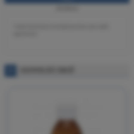
INFORMACE
Tvrdá mezivrstva k srovnání povrchu a pro vyšší
agresivnost.
SOUVISEJÍCÍ ZBOŽÍ