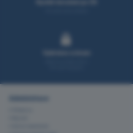
Rychlé doručení po ČR
95% zboží máme skladem
Vybíráme srdcem
Nabízíme produkty, které z
90% sami testujeme
Administrace
Přihlásit se
Můj účet
Historie objednávek