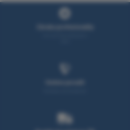
Záruka profesionality
Více než 25 let zkušeností v
oboru
Umíme poradit
Neváhejte nás kontaktovat