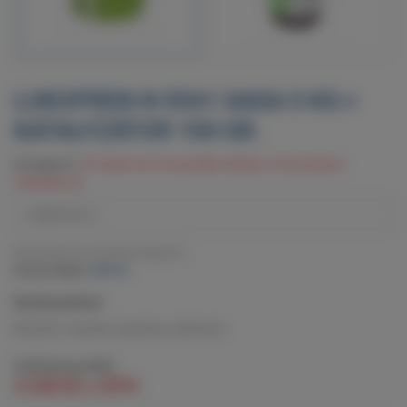
LUKOPREN N 5541 SADA 5 KG +
KATALYZÁTOR 150 GR.
Dostupnost:
Produkt není momentálně skladem. Brzy budeme
naskladňovat.
Informujte mě, až bude k dispozici
Kód produktu:
920123
Rychlý přehled:
Kaučuk s vysokou tepelnou odolností
.
3 505 Kč
bez DPH
4 240 Kč
s DPH