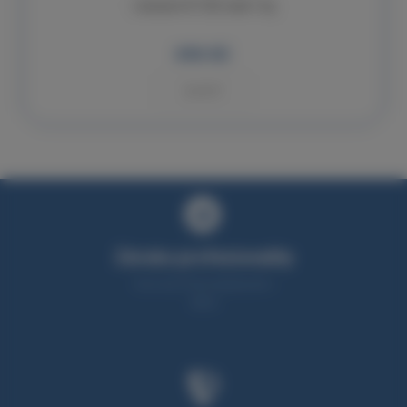
Lukopren N 1522 sada 1 kg
696 Kč
KOUPIT
Záruka profesionality
Více než 25 let zkušeností v
oboru