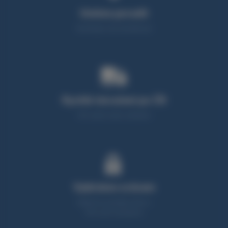
Umíme poradit
Neváhejte nás kontaktovat
Rychlé doručení po ČR
95% zboží máme skladem
Vybíráme srdcem
Nabízíme produkty, které z
90% sami testujeme