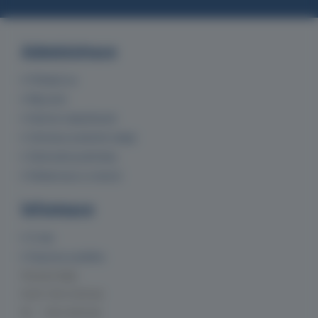
Administrace
Přihlásit se
Můj účet
Historie objednávek
Ochrana osobních údajů
Obchodní podmínky
Reklamace a vrácení
Informace
O nás
Doprava a platba
Provozní doba
Po-Čt 7:00-15:30 hod.
Pá 7:00-14:00 hod.