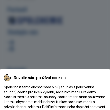
Partneři
Sledujte nás
Kontakt
Dovolte nám používat cookies
CHEMEX s.r.o., Ke Klíčovu 160/7, 190 00 Praha 9
+420 605 254 629
Společnost tento obchod žádá o tvůj souhlas s používáním
chemex@chemex.cz
souborů cookie pro účely výkonu, sociálních médií a reklamy.
Sociální média a reklamní soubory cookie třetích stran používáme
k tomu, abychom ti mohli nabízet funkce sociálních médií a
přizpůsobenou reklamu. Další informace nebo doplnění nastavení