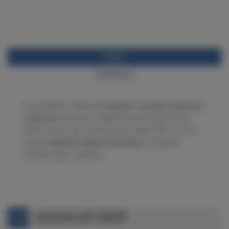
POPIS
INFORMACE
Dvousložkový silikonový
kaučuk s vysokou tepelnou
odolností
určený pro odlévání nízkotavných kovů
(slitiny olova, cínu, antimonu) do teplot 320 °C a pro
výrobu
tepelně odolných těsnění
pro tepelná
zařízení (např. sušárny).
SOUVISEJÍCÍ ZBOŽÍ