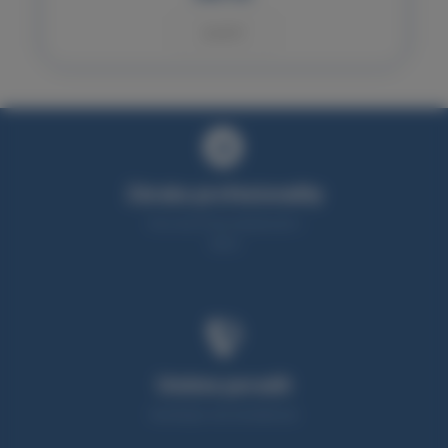
KOUPIT
Záruka profesionality
Více než 25 let zkušeností v
oboru
Umíme poradit
Neváhejte nás kontaktovat