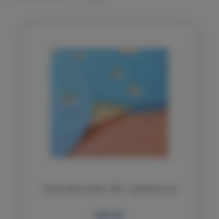
125 mm sada 6 ks 600 - 3000 - zvýhodněná cena
286 Kč