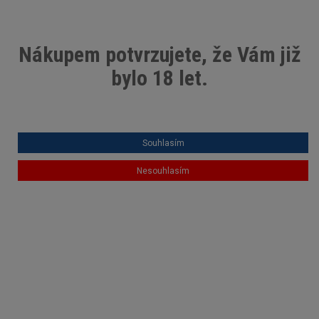
Můj účet
x
Nákupem potvrzujete, že Vám již
bylo 18 let.
0
HLAVNÍ MENU
Souhlasím
Nesouhlasím
TY NEJLEPŠÍ MATERIÁLY PRO
KOMPOZITY - LAMINACE A LEPENÍ
DODÁ CHEMEX