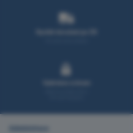
Rychlé doručení po ČR
95% zboží máme skladem
Vybíráme srdcem
Nabízíme produkty, které z
90% sami testujeme
Administrace