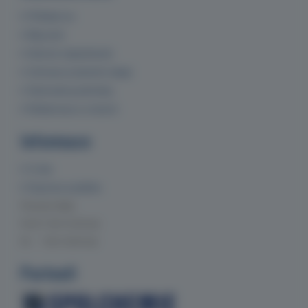
Přihlásit se
Můj účet
Historie objednávek
Ochrana osobních údajů
Obchodní podmínky
Reklamace a vrácení
Informace
O nás
Doprava a platba
Provozní doba
Po-Čt 7:00-15:30 hod.
Pá 7:00-14:00 hod.
Partneři