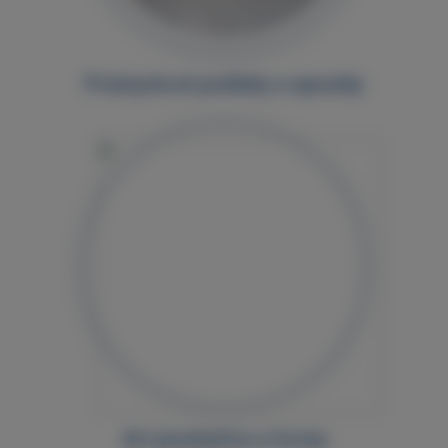
Průmyslové podlahy a epoxidy
Art pryskyřice a formy