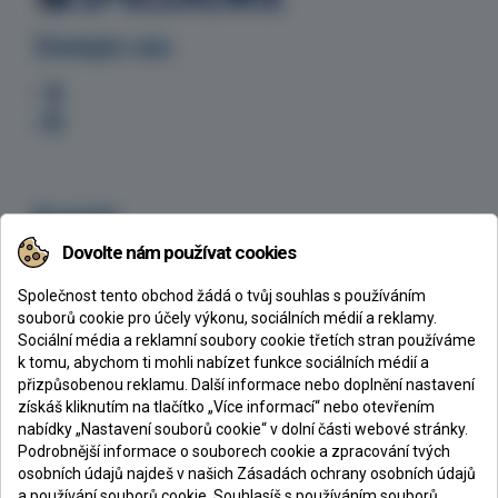
Sledujte nás
Kontakt
Dovolte nám používat cookies
CHEMEX s.r.o., Ke Klíčovu 160/7, 190 00 Praha 9
+420 605 254 629
Společnost tento obchod žádá o tvůj souhlas s používáním
chemex@chemex.cz
souborů cookie pro účely výkonu, sociálních médií a reklamy.
Sociální média a reklamní soubory cookie třetích stran používáme
k tomu, abychom ti mohli nabízet funkce sociálních médií a
přizpůsobenou reklamu. Další informace nebo doplnění nastavení
získáš kliknutím na tlačítko „Více informací“ nebo otevřením
CHEMEX s. r. o.
nabídky „Nastavení souborů cookie“ v dolní části webové stránky.
Podrobnější informace o souborech cookie a zpracování tvých
Společnost Chemex vznikla v roce 1993 jako velkoobchod se stavební
osobních údajů najdeš v našich Zásadách ochrany osobních údajů
chemií zaměřený především na prodej epoxidových nátěrů, pryskyřic a litých
a používání souborů cookie. Souhlasíš s používáním souborů