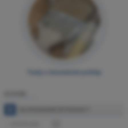
Tmely a řemeslnické potřeby
KATEGORIE
NEJPRODÁVANĚJŠÍ PRODUKTY
DOPORUČUJEME
▼