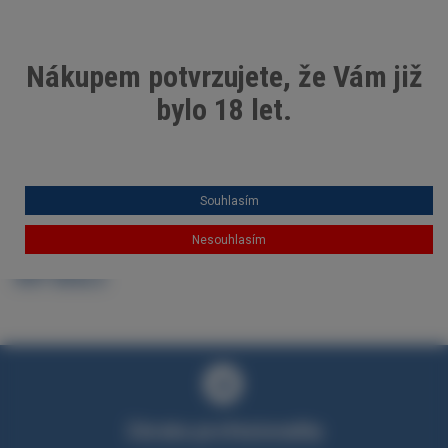
Můj účet
x
Nákupem potvrzujete, že Vám již
bylo 18 let.
0
HLAVNÍ MENU
Souhlasím
Domů
Výhodná nabídka
Nesouhlasím
HOT DEALS
Záruka profesionality