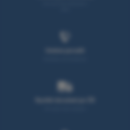
Více než 25 let zkušeností v
oboru
Umíme poradit
Neváhejte nás kontaktovat
Rychlé doručení po ČR
95% zboží máme skladem