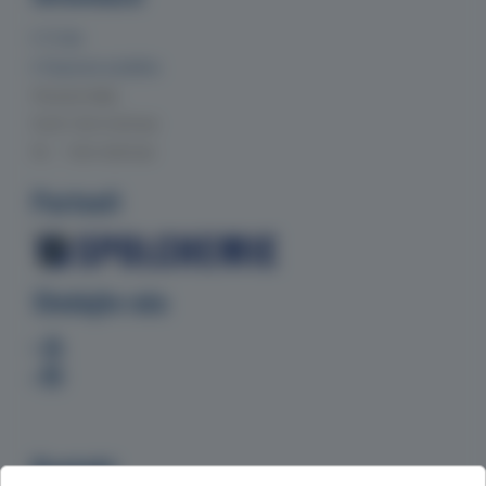
O nás
Doprava a platba
Provozní doba
Po-Čt 7:00-15:30 hod.
Pá 7:00-14:00 hod.
Partneři
Sledujte nás
Kontakt