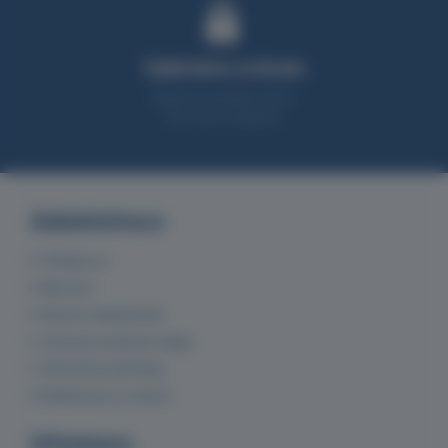
Vybíráme srdcem
Nabízíme produkty, které z
90% sami testujeme
Administrace
Přihlásit se
Můj účet
Historie objednávek
Ochrana osobních údajů
Obchodní podmínky
Reklamace a vrácení
Informace