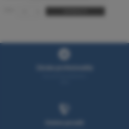
Okruh:
Vyhledávání
Záruka profesionality
Více než 25 let zkušeností v
oboru
Umíme poradit