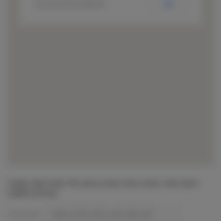
OK
Do you own this website?
Zadejte oblast (např. PSČ, adresa, město nebo země) s cílem nalézt
nejbližší obchody.
Vaše poloha: