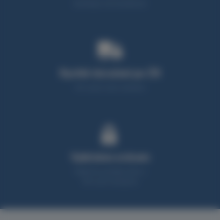
Neváhejte nás kontaktovat
Rychlé doručení po ČR
95% zboží máme skladem
Vybíráme srdcem
Nabízíme produkty, které z
90% sami testujeme