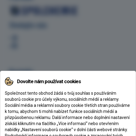
Sledujte nás
Kontakt
Dovolte nám používat cookies
CHEMEX s.r.o., Ke Klíčovu 160/7, 190 00 Praha 9
+420 605 254 629
Společnost tento obchod žádá o tvůj souhlas s používáním
chemex@chemex.cz
souborů cookie pro účely výkonu, sociálních médií a reklamy.
Sociální média a reklamní soubory cookie třetích stran používáme
k tomu, abychom ti mohli nabízet funkce sociálních médií a
přizpůsobenou reklamu. Další informace nebo doplnění nastavení
získáš kliknutím na tlačítko „Více informací“ nebo otevřením
CHEMEX s. r. o.
nabídky „Nastavení souborů cookie“ v dolní části webové stránky.
Podrobnější informace o souborech cookie a zpracování tvých