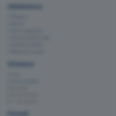
Administrace
Přihlásit se
Můj účet
Historie objednávek
Ochrana osobních údajů
Obchodní podmínky
Reklamace a vrácení
Informace
O nás
Doprava a platba
Provozní doba
Po-Čt 7:00-15:30 hod.
Pá 7:00-14:00 hod.
Partneři